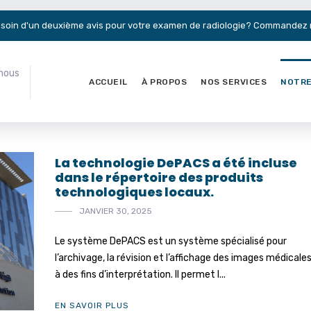
soin d'un deuxième avis pour votre examen de radiologie?
Commandez 
-nous
ACCUEIL
À PROPOS
NOS SERVICES
NOTRE
La technologie DePACS a été incluse
dans le répertoire des produits
technologiques locaux.
JANVIER 30, 2025
Le système DePACS est un système spécialisé pour
l’archivage, la révision et l’affichage des images médicale
à des fins d’interprétation. Il permet l...
EN SAVOIR PLUS