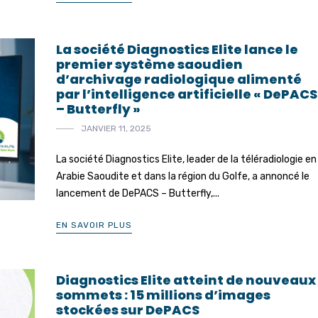
La société Diagnostics Elite lance le
premier système saoudien
d’archivage radiologique alimenté
par l’intelligence artificielle « DePACS
– Butterfly »
JANVIER 11, 2025
La société Diagnostics Elite, leader de la téléradiologie en
Arabie Saoudite et dans la région du Golfe, a annoncé le
lancement de DePACS – Butterfly,...
EN SAVOIR PLUS
Diagnostics Elite atteint de nouveaux
sommets : 15 millions d’images
stockées sur DePACS