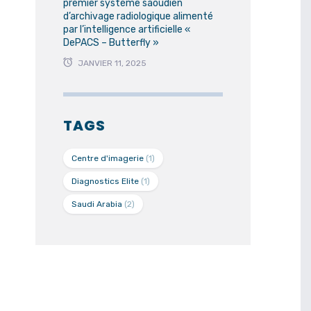
premier système saoudien
d’archivage radiologique alimenté
par l’intelligence artificielle «
DePACS – Butterfly »
JANVIER 11, 2025
TAGS
Centre d'imagerie
(1)
Diagnostics Elite
(1)
Saudi Arabia
(2)