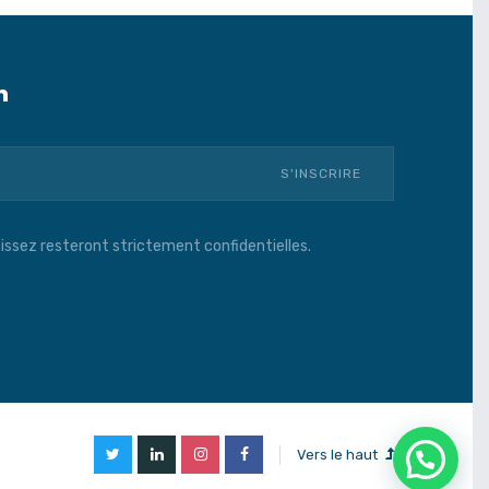
n
issez resteront strictement confidentielles.
Vers le haut