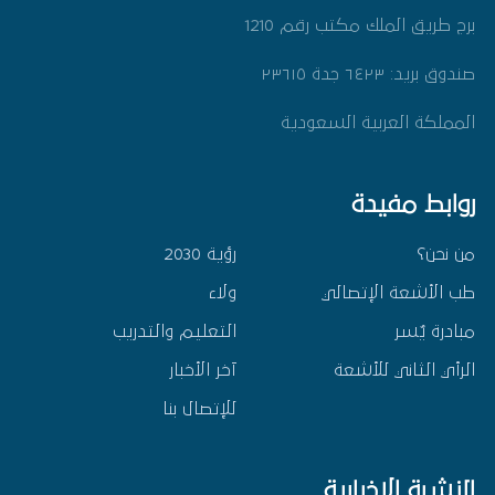
برج طريق الملك مكتب رقم 1210
صندوق بريد: ٦٤٢٣ جدة ٢٣٦١٥
المملكة العربية السعودية
روابط مفيدة
من نحن؟
رؤية 2030
طب الأشعة الإتصالي
ولاء
مبادرة يٌسر
التعليم والتدريب
الرأي الثاني للأشعة
آخر الأخبار
للإتصال بنا
النشرة الإخبارية